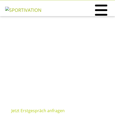
Gesundheit zum selber mixen
Smoothiesbike
Ihre Vorteile im Überblick
Aktivierung und Blickfang
Genuss und Vitaminbooster
Bewegung und gesunde Ernährung
Steigerung der Motivation
Belohnung
Jetzt Erstgespräch anfragen